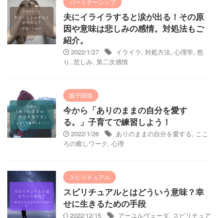
パートナーシップ
夫にイライラすると涙が出る！その原
因や意味は悲しみの感情。対処法もご
紹介。
2022/1/27
イライラ
,
対処方法
,
心理学
,
怒
り
,
悲しみ
,
第二次感情
親子関係
今から「ありのままの自分を愛す
る。」子育てで練習しよう！
2022/1/26
ありのままの自分を愛する
,
ここ
ろの癒しワーク
,
心理
スピリチュアル
スピリチュアルとはどういう意味？幸
せに生きるための手段
2022/12/15
アーユルヴェーダ
,
スピリチュア