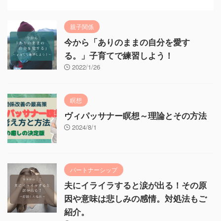
親子関係
今から「ありのままの自分を愛す
る。」子育てで練習しよう！
2022/1/26
瞑想
ヴィパッサナー瞑想～理論とその方法
2024/8/1
パートナーシップ
夫にイライラすると涙が出る！その原
因や意味は悲しみの感情。対処法もご
紹介。