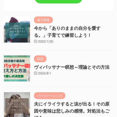
親子関係
今から「ありのままの自分を愛す
る。」子育てで練習しよう！
2022/1/26
瞑想
ヴィパッサナー瞑想～理論とその方法
2024/8/1
パートナーシップ
夫にイライラすると涙が出る！その原
因や意味は悲しみの感情。対処法もご