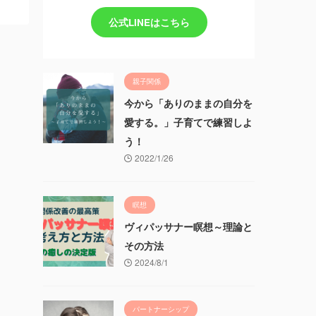
公式LINEはこちら
親子関係
今から「ありのままの自分を
愛する。」子育てで練習しよ
う！
2022/1/26
瞑想
ヴィパッサナー瞑想～理論と
その方法
2024/8/1
パートナーシップ