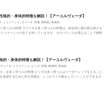
性格的・身体的特徴を解説！【アーユルヴェーダ】
ダ
,
トリドーシャ
,
ヴァータ
,
特徴
,
精神的
,
身体的
く持つ人の特徴 ヴァータを多く持つ人の特徴は、総合的に風の様な軽さを
がトリドーシャの全てを持っていますが、そのバランスが異なることで個性
格的・身体的特徴も解説！【アーユルヴェーダ】
ヴェーダ
,
トリドーシャ
,
ピッタ
,
特徴
,
精神的
,
身体的
タ」を多く持つ人の特徴 ピッタを多く持つ人はリーダーシップをとること
を達成するために目を見開き、しっかりと行動をしていくことができるタ